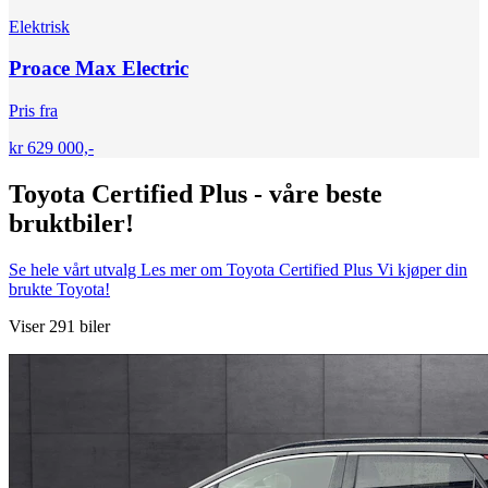
Elektrisk
Proace Max Electric
Pris fra
kr 629 000,-
Toyota Certified Plus - våre beste
bruktbiler!
Se hele vårt utvalg
Les mer om Toyota Certified Plus
Vi kjøper din
brukte Toyota!
Viser 291 biler