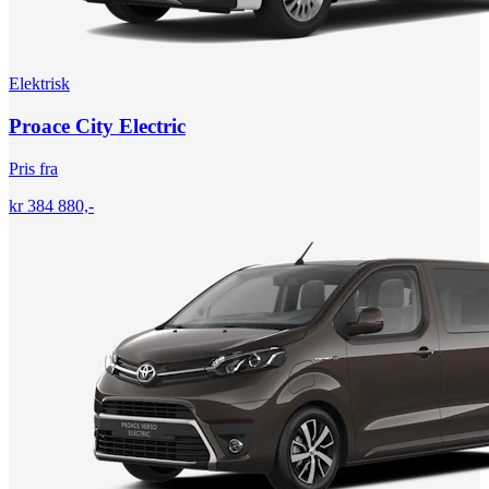
Elektrisk
Proace City Electric
Pris fra
kr 384 880,-