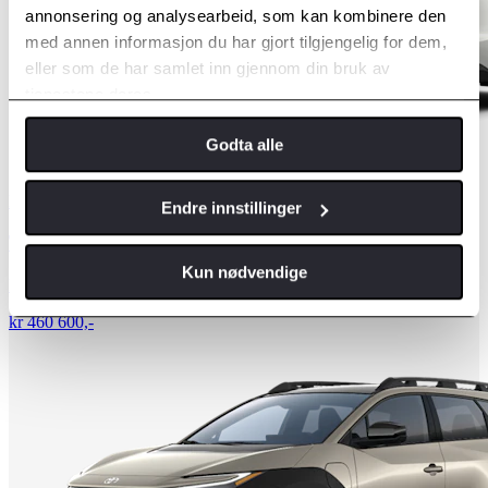
annonsering og analysearbeid, som kan kombinere den
med annen informasjon du har gjort tilgjengelig for dem,
eller som de har samlet inn gjennom din bruk av
tjenestene deres.
Godta alle
Elektrisk
Endre innstillinger
Toyota bZ4X
Kun nødvendige
Pris fra
kr 460 600,-