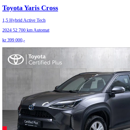
Toyota Yaris Cross
1,5 Hybrid Active Tech
2024
52 700 km
Automat
kr 399 000,-