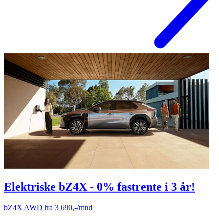
Elektriske bZ4X - 0% fastrente i 3 år!
bZ4X AWD fra 3 690,-/mnd