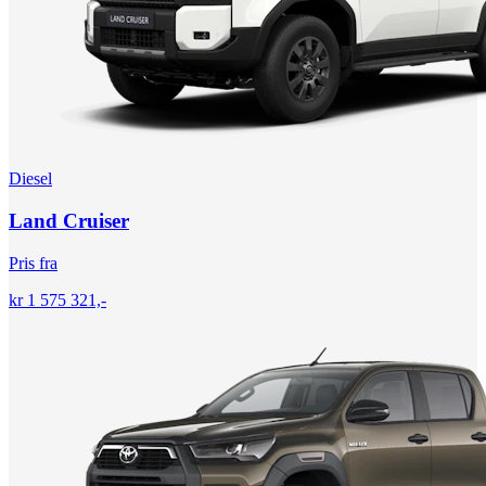
Diesel
Land Cruiser
Pris fra
kr 1 575 321,-