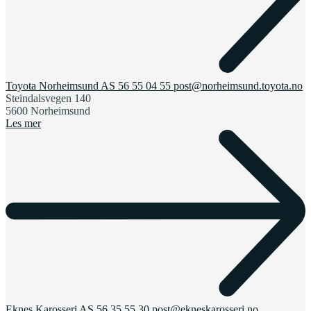
Toyota Norheimsund AS
56 55 04 55
post@norheimsund.toyota.no
Steindalsvegen 140
5600 Norheimsund
Les mer
Eknes Karosseri AS
56 35 55 30
post@ekneskarosseri.no