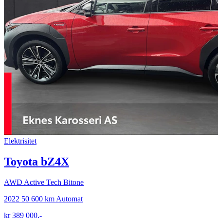
Elektrisitet
Toyota bZ4X
AWD Active Tech Bitone
2022
50 600 km
Automat
kr 389 000,-