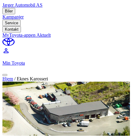
Jæger Automobil AS
Biler
Kampanjer
Service
Kontakt
MyToyota-appen
Aktuelt
perm_identity
Min Toyota
Hjem
/
Eknes Karosseri