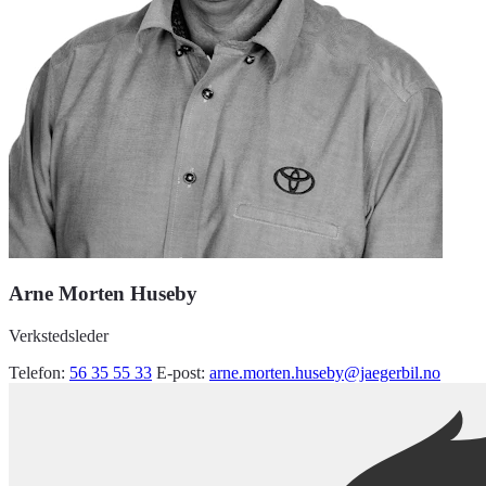
Arne Morten Huseby
Verkstedsleder
Telefon:
56 35 55 33
E-post:
arne.morten.huseby@jaegerbil.no