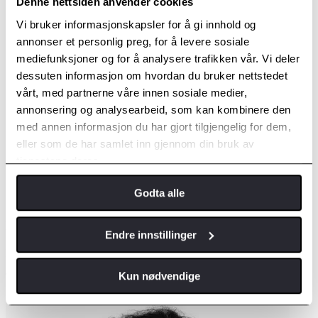
Denne nettsiden anvender cookies
Vi bruker informasjonskapsler for å gi innhold og
annonser et personlig preg, for å levere sosiale
mediefunksjoner og for å analysere trafikken vår. Vi deler
dessuten informasjon om hvordan du bruker nettstedet
vårt, med partnerne våre innen sosiale medier,
annonsering og analysearbeid, som kan kombinere den
med annen informasjon du har gjort tilgjengelig for dem,
eller som de har samlet inn gjennom din bruk av
tjenestene deres.
Godta alle
Eirik Eknes
Endre innstillinger
Daglig leder
Kun nødvendige
Telefon:
402 22 394
E-post:
eirik.eknes@eknes.toyota.no