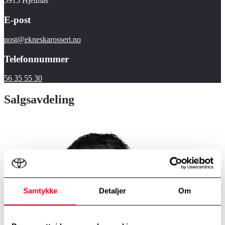
5915 Hjelmås
E-post
post@ekneskarosseri.no
Telefonnummer
56 35 55 30
Salgsavdeling
Samtykke
Detaljer
Om