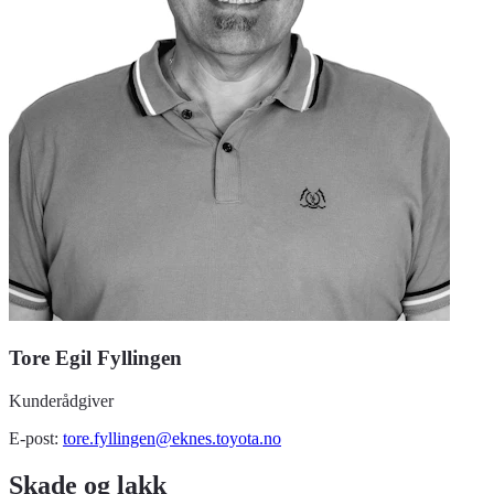
Tore Egil Fyllingen
Kunderådgiver
E-post:
tore.fyllingen@eknes.toyota.no
Skade og lakk