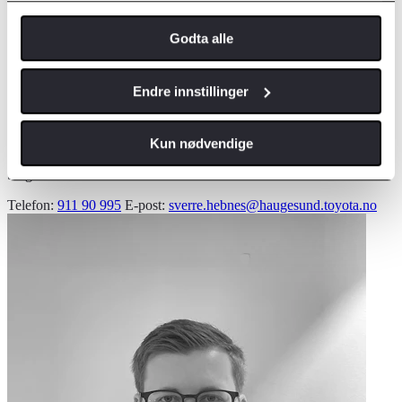
Godta alle
Endre innstillinger
Sverre Hebnes
Kun nødvendige
Salgskonsulent
Telefon:
911 90 995
E-post:
sverre.hebnes@haugesund.toyota.no