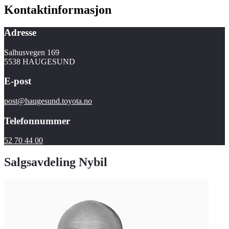
Kontaktinformasjon
Adresse
Salhusvegen 169
5538 HAUGESUND
E-post
post@haugesund.toyota.no
Telefonnummer
52 70 44 00
Salgsavdeling Nybil