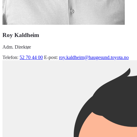
Roy Kaldheim
Adm. Direktør
Telefon:
52 70 44 00
E-post:
roy.kaldheim@haugesund.toyota.no