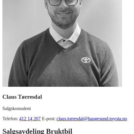
Claus Tørresdal
Salgskonsulent
Telefon:
412 14 207
E-post:
claus.torresdal@haugesund.toyota.no
Salgsavdeling Bruktbil