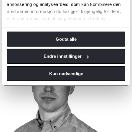
annonsering og analysearbeid, som kan kombinere den
med annen informasjon du har gjort tilgjengelig for dem,
Helge Hellevik
eller som de har samlet inn gjennom din bruk av
Senior salgskonsulent
tjenestene deres.
Telefon:
907 29 833
E-post:
helge.hellevik@jaegerbil.no
Godta alle
Endre innstillinger
Kun nødvendige