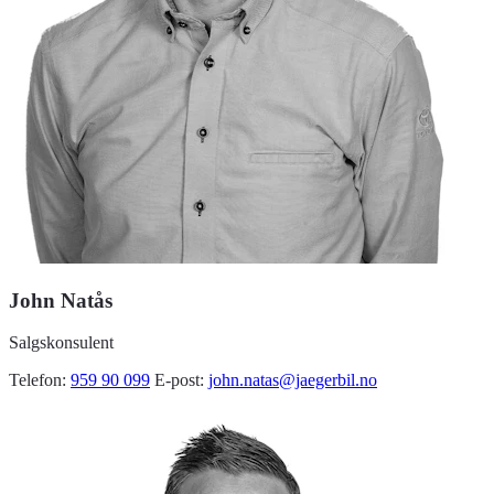
John Natås
Salgskonsulent
Telefon:
959 90 099
E-post:
john.natas@jaegerbil.no