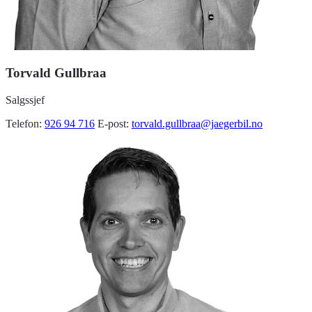
Torvald Gullbraa
Salgssjef
Telefon:
926 94 716
E-post:
torvald.gullbraa@jaegerbil.no