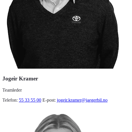
Jogeir Kramer
Teamleder
Telefon:
55 33 55 00
E-post:
jogeir.kramer@jaegerbil.no