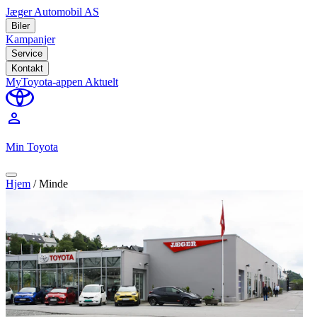
Jæger Automobil AS
Biler
Kampanjer
Service
Kontakt
MyToyota-appen
Aktuelt
perm_identity
Min Toyota
Hjem
/
Minde