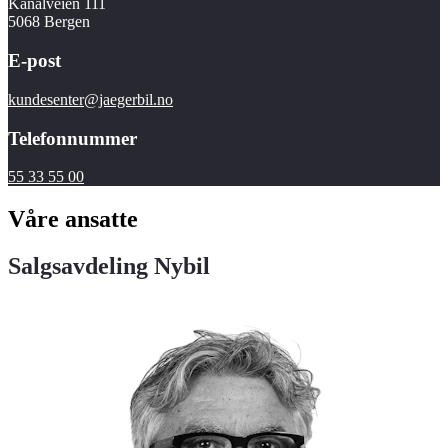
Kanalveien 111
5068 Bergen
E-post
kundesenter@jaegerbil.no
Telefonnummer
55 33 55 00
Våre ansatte
Salgsavdeling Nybil