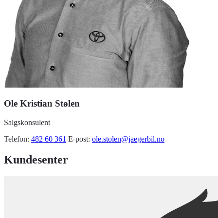
Ole Kristian Stølen
Salgskonsulent
Telefon:
482 60 361
E-post:
ole.stolen@jaegerbil.no
Kundesenter