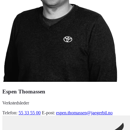
Espen Thomassen
Verkstedsleder
Telefon:
55 33 55 00
E-post:
espen.thomassen@jaegerbil.no