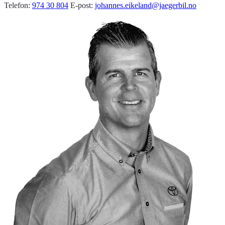
Telefon:
974 30 804
E-post:
johannes.eikeland@jaegerbil.no