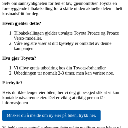
Selv om sannsynligheten for feil er lav, gjennomfører Toyota en
forebyggende tilbakekalling for å skifte ut den aktuelle delen – helt
kostnadsfritt for deg.
Hvem gjelder dette?
Tilbakekallingen gjelder utvalgte Toyota Proace og Proace
Verso-modeller.
Våre registre viser at ditt kjøretøy er omfattet av denne
kampanjen.
Hva gjør Toyota?
Vi tilbyr gratis utbedring hos din Toyota-forhandler.
Utbedringen tar normalt 2-3 timer, men kan variere noe.
Eierbytte?
Hvis du ikke lenger eier bilen, ber vi deg gi beskjed slik at vi kan
kontakte nåværende eier. Det er viktig at riktig person får
informasjonen.
Ønsker du å melde om ny eier på bilen, trykk her.
Vi beklager eventuelle ulemper dette måtte medføre, men håper på