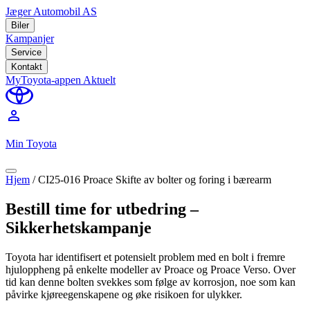
Jæger Automobil AS
Biler
Kampanjer
Service
Kontakt
MyToyota-appen
Aktuelt
perm_identity
Min Toyota
Hjem
/
CI25-016 Proace Skifte av bolter og foring i bærearm
Bestill time for utbedring –
Sikkerhetskampanje
Toyota har identifisert et potensielt problem med en bolt i fremre
hjuloppheng på enkelte modeller av Proace og Proace Verso. Over
tid kan denne bolten svekkes som følge av korrosjon, noe som kan
påvirke kjøreegenskapene og øke risikoen for ulykker.