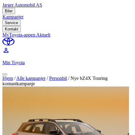
Jæger Automobil AS
Biler
Kampanjer
Service
Kontakt
MyToyota-appen
Aktuelt
perm_identity
Min Toyota
Hjem
/
Alle kampanjer
/
Personbil
/
Nye bZ4X Touring
kontantkampanje