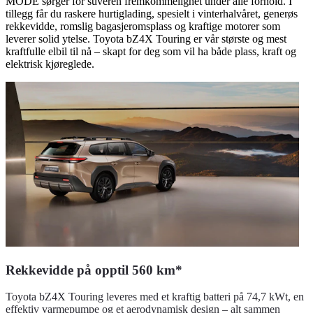
MODE sørger for suveren fremkommelighet under alle forhold. I
tillegg får du raskere hurtiglading, spesielt i vinterhalvåret, generøs
rekkevidde, romslig bagasjeromsplass og kraftige motorer som
leverer solid ytelse. Toyota bZ4X Touring er vår største og mest
kraftfulle elbil til nå – skapt for deg som vil ha både plass, kraft og
elektrisk kjøreglede.
Rekkevidde på opptil 560 km*
Toyota bZ4X Touring leveres med et kraftig batteri på 74,7 kWt, en
effektiv varmepumpe og et aerodynamisk design – alt sammen