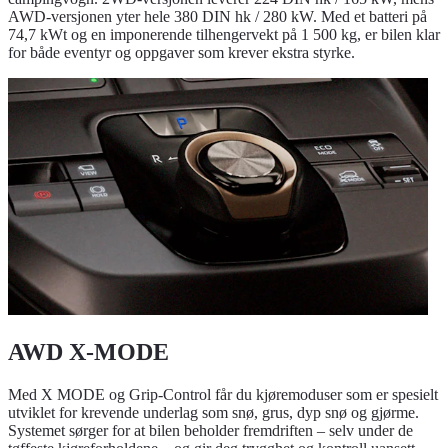
AWD-versjonen yter hele 380 DIN hk / 280 kW. Med et batteri på
74,7 kWt og en imponerende tilhengervekt på 1 500 kg, er bilen klar
for både eventyr og oppgaver som krever ekstra styrke.
AWD X-MODE
Med X MODE og Grip-Control får du kjøremoduser som er spesielt
utviklet for krevende underlag som snø, grus, dyp snø og gjørme.
Systemet sørger for at bilen beholder fremdriften – selv under de