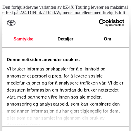
Den forhjulsdrevne varianten av bZ4X Touring leverer en maksimal
effekt på 224 DIN hk / 165 kW, mens modellene med firehjulsdrift
yter hele 380 DIN hk / 280 kW – og gjør dette til Toyotas kraftigste
elbil til dags dato. I tillegg til svært gode ytelser, har bZ4X Touring
en tilhengervekt på opptil 1 500 kg. Det bekrefter SUV-ens
allsidighet og kraft – perfekt for både hverdagsbruk og mer
krevende oppgaver.
Samtykke
Detaljer
Om
Design
Denne nettsiden anvender cookies
Robust design med plass til et aktivt liv
Vi bruker informasjonskapsler for å gi innhold og
Toyota bZ4X Touring har et romslig karosseri med stilige detaljer
annonser et personlig preg, for å levere sosiale
som fremhever bilens kraftfulle og eventyrlystne uttrykk. Svart
mediefunksjoner og for å analysere trafikken vår. Vi deler
finish på hjulbuene, svarte aluminiumsfelger og en robust takreling
dessuten informasjon om hvordan du bruker nettstedet
som tåler opptil 70 kg taklast, gir bilen et markant og funksjonelt
utseende. Bakdelen er lengre og den har et lavere støtfangerdesign
vårt, med partnerne våre innen sosiale medier,
enn standardmodellen bZ4X. Du kan også velge den nye, moderne
annonsering og analysearbeid, som kan kombinere den
eksteriørfargen Brilliant Bronze, som gir bilen et eksklusivt og
med annen informasjon du har gjort tilgjengelig for dem,
elegant uttrykk. Innvendig møter du en praktisk og gjennomtenkt
midtkonsoll med to ladeplater for smarttelefoner, en intuitiv 14-
eller som de har samlet inn gjennom din bruk av
tommers multimediaskjerm og et oversiktlig instrumentpanel med all
tjenestene deres.
viktig kjøreinformasjon plassert i øyehøyde – alt designet for å gi