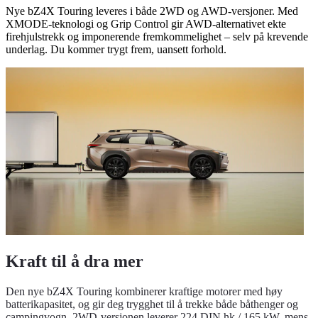
Nye bZ4X Touring leveres i både 2WD og AWD-versjoner. Med
XMODE-teknologi og Grip Control gir AWD-alternativet ekte
firehjulstrekk og imponerende fremkommelighet – selv på krevende
underlag. Du kommer trygt frem, uansett forhold.
Kraft til å dra mer
Den nye bZ4X Touring kombinerer kraftige motorer med høy
batterikapasitet, og gir deg trygghet til å trekke både båthenger og
campingvogn. 2WD-versjonen leverer 224 DIN hk / 165 kW, mens