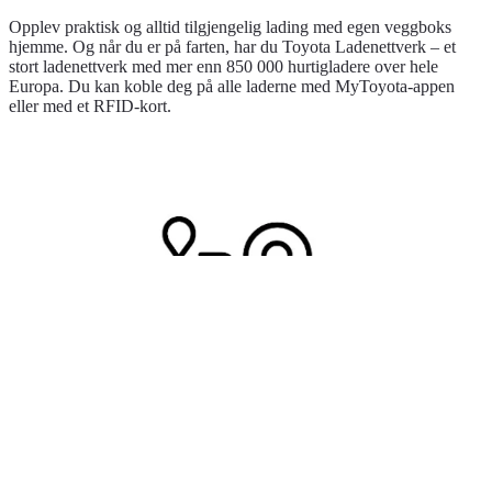
Opplev praktisk og alltid tilgjengelig lading med egen veggboks
hjemme. Og når du er på farten, har du Toyota Ladenettverk – et
stort ladenettverk med mer enn 850 000 hurtigladere over hele
Europa. Du kan koble deg på alle laderne med MyToyota-appen
eller med et RFID-kort.
Alltid tilkoblet
Multimediasystemet har en intuitiv ruteplanlegger som foreslår