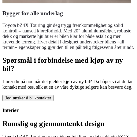
Bygget for alle underlag
Toyota bZ4X Touring gir deg trygg fremkommelighet og solid
kontroll – uansett kjøreforhold. Med 20" aluminiumsfelger, robuste
dekk og markerte hjulbuer er bilen klar for både asfalt og mer
krevende terreng. Hver detalj i designet understreker bilens «all
terrain»-egenskaper og gjør den til en pålitelig følgesvenn året rundt.
Spørsmål i forbindelse med kjøp av ny
bil?
Lurer du på noe når det gjelder kjøp av ny bil? Da håper vi at du tar
kontakt med oss, slik at en av våre dyktige selgere kan besvare deg.
Jeg ønsker å bli kontaktet
Interiør
Romslig og gjennomtenkt design
Toyota bZ4X Touring er en videreutvikling av det etablerte bZ4X