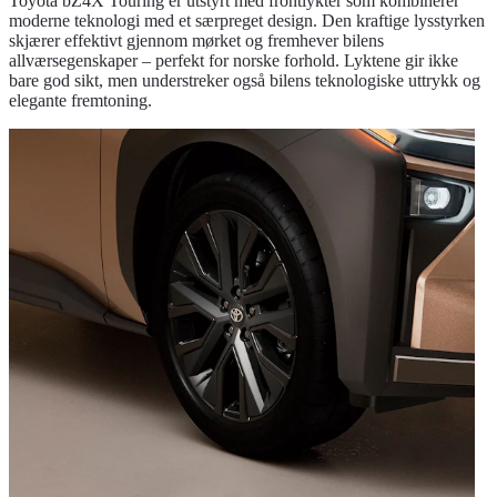
Toyota bZ4X Touring er utstyrt med frontlykter som kombinerer
moderne teknologi med et særpreget design. Den kraftige lysstyrken
skjærer effektivt gjennom mørket og fremhever bilens
allværsegenskaper – perfekt for norske forhold. Lyktene gir ikke
bare god sikt, men understreker også bilens teknologiske uttrykk og
elegante fremtoning.