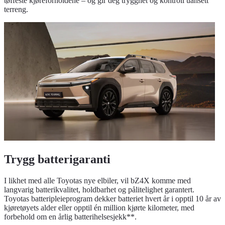
tøffeste kjøreforholdene – og gir deg trygghet og kontroll uansett
terreng.
Trygg batterigaranti
I likhet med alle Toyotas nye elbiler, vil bZ4X komme med
langvarig batterikvalitet, holdbarhet og pålitelighet garantert.
Toyotas batteripleieprogram dekker batteriet hvert år i opptil 10 år av
kjøretøyets alder eller opptil én million kjørte kilometer, med
forbehold om en årlig batterihelsesjekk**.